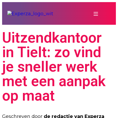
Uitzendkantoor
in Tielt: zo vind
je sneller werk
met een aanpak
op maat
Geschreven door
de redactie van Experza