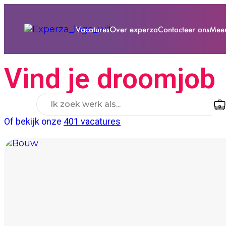
Vacatures
Over experza
Contacteer ons
Mee
Vind je droomjob
Of bekijk onze
401 vacatures