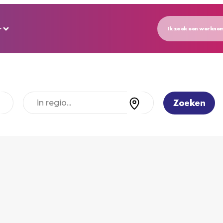
r
Ik zoek een werkne
Zoeken