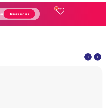
0
mer
Ik zoek een job