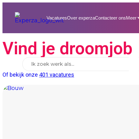
Vacatures
Over experza
Contacteer ons
Meer
Vind je droomjob
Of bekijk onze
401 vacatures