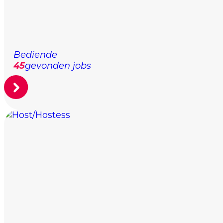
Bediende
45
gevonden jobs