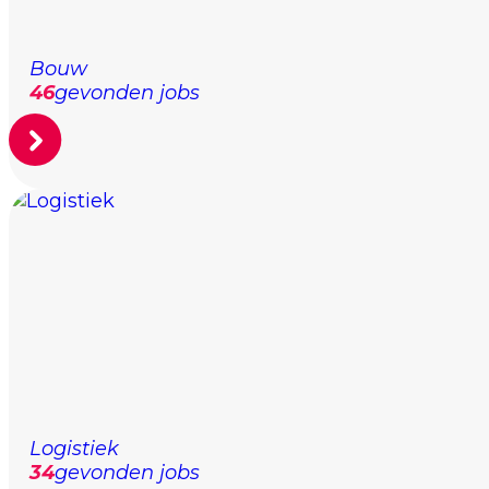
Bouw
46
gevonden jobs
Logistiek
34
gevonden jobs