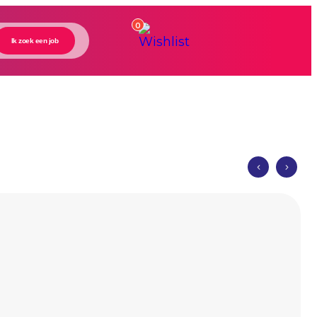
0
Ik zoek een job