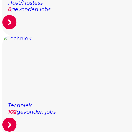
Host/Hostess
0
gevonden jobs
Techniek
102
gevonden jobs