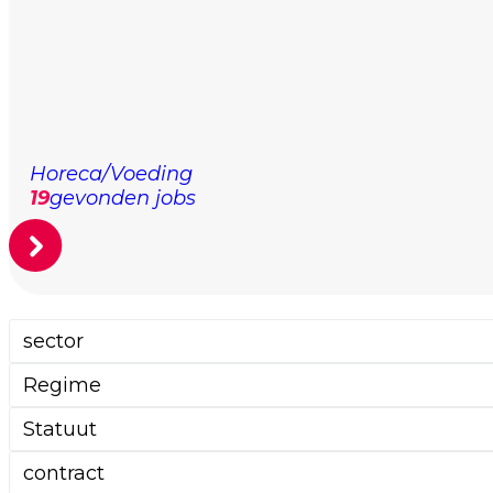
Horeca/Voeding
19
gevonden jobs
sector
Regime
Statuut
contract