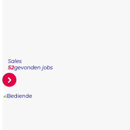
Sales
52
gevonden jobs