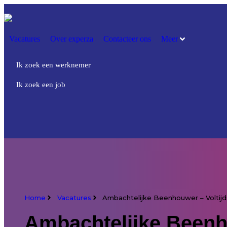
Vacatures
Over experza
Contacteer ons
Meer
Ik zoek een werknemer
Ik zoek een job
Home
Vacatures
Ambachtelijke Beenhouwer – Voltij
Ambachtelijke Beenh