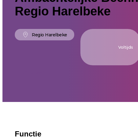
Regio Harelbeke
Regio Harelbeke
Voltijds
Solliciteer nu
Functie