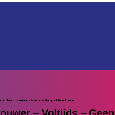
ds – Geen weekendwerk – Regio Harelbeke
ouwer – Voltijds – Gee