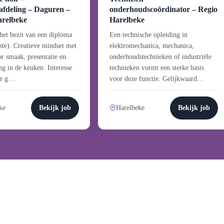
afdeling – Daguren –
onderhoudscoördinator – Regio
arelbeke
Harelbeke
 het bezit van een diploma
Een technische opleiding in
ste). Creatieve mindset met
elektromechanica, mechanica,
r smaak, presentatie en
onderhoudstechnieken of industriële
g in de keuken. Interesse
technieken vormt een sterke basis
ne g…
voor deze functie. Gelijkwaard…
ke
Bekijk job
Harelbeke
Bekijk job