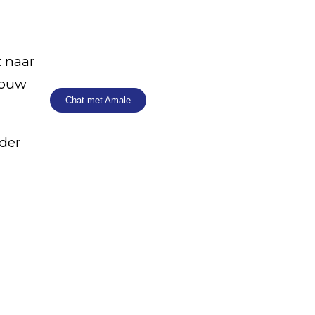
Contacteer
Amale
met je
vragen over deze vacature
 naar
 jouw
Chat met Amale
nder
056 61 76 05
roeselare@experza.be