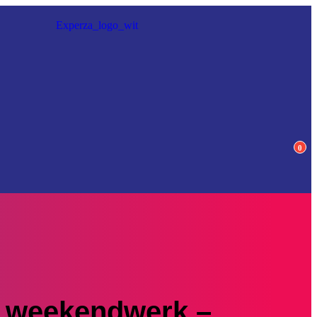
0
n weekendwerk –