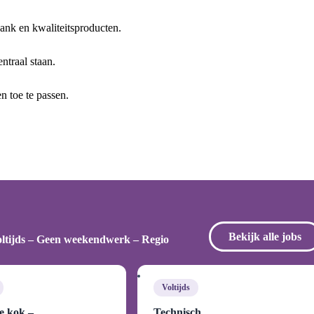
nk en kwaliteitsproducten.
traal staan.
n toe te passen.
Bekijk alle jobs
ltijds – Geen weekendwerk – Regio
Voltijds
e kok –
Technisch