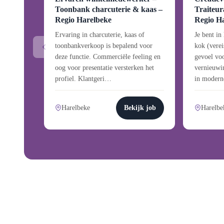
Toonbank charcuterie & kaas –
Traiteur
Regio Harelbeke
Regio H
Ervaring in charcuterie, kaas of
Je bent in
toonbankverkoop is bepalend voor
kok (verei
deze functie. Commerciële feeling en
gevoel voo
oog voor presentatie versterken het
vernieuwin
profiel. Klantgeri…
in moder
Harelbeke
Bekijk job
Harelbe