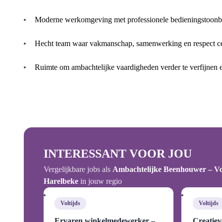
Moderne werkomgeving met professionele bedieningstoonba
Hecht team waar vakmanschap, samenwerking en respect cen
Ruimte om ambachtelijke vaardigheden verder te verfijnen e
INTERESSANT VOOR JOU
Vergelijkbare jobs als
Ambachtelijke Beenhouwer – Vo
Harelbeke
in jouw regio
Voltijds
Voltijds
Ervaren winkelmedewerker –
Creatiev