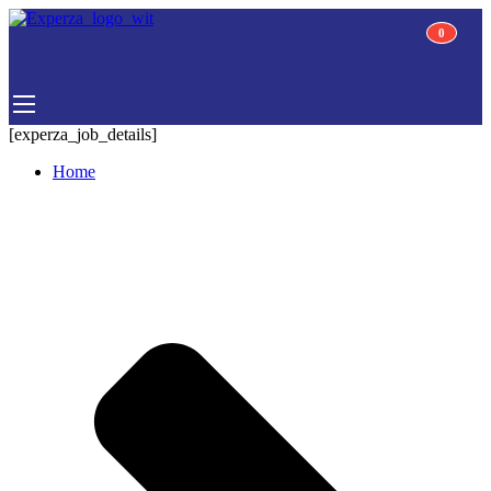
0
0
[experza_job_details]
Home