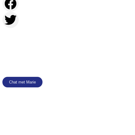
Contacteer
Marie
met je vragen over deze
vacature
Chat met Marie
056 61 76 05