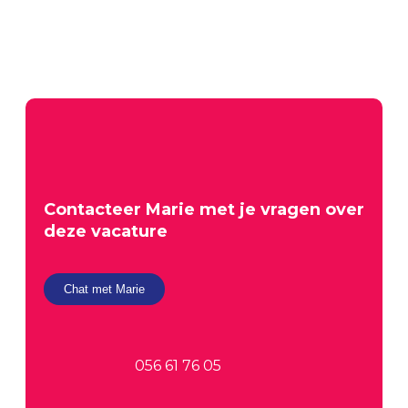
Contacteer
Marie
met je vragen over
deze vacature
Chat met Marie
056 61 76 05