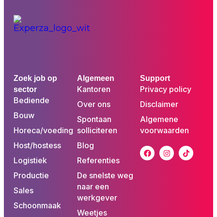
Zoek job op
Algemeen
Support
Kantoren
Privacy policy
sector
Bediende
Over ons
Disclaimer
Bouw
Spontaan
Algemene
Horeca/voeding
solliciteren
voorwaarden
Host/hostess
Blog
Logistiek
Referenties
Productie
De snelste weg
naar een
Sales
werkgever
Schoonmaak
Weetjes