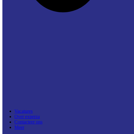
Vacatures
Over experza
Contacteer ons
Meer