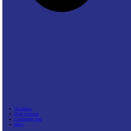
Vacatures
Over experza
Contacteer ons
Meer