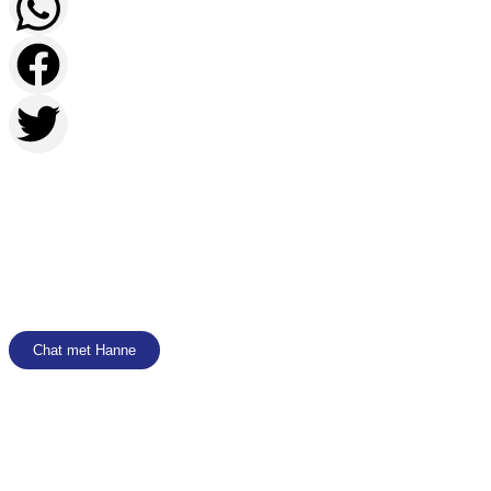
Contacteer
Hanne
met je vragen over deze
vacature
Chat met Hanne
051 40 65 02