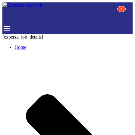
0
0
[experza_job_details]
Home