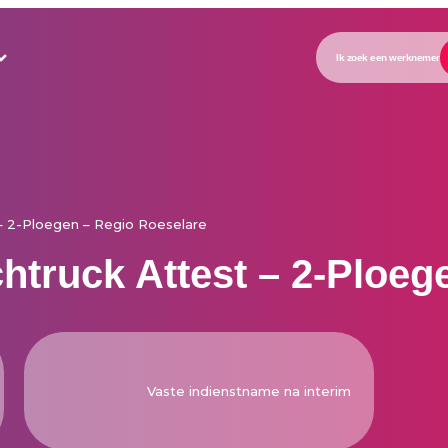
Ik zoek een werknemer
– 2-Ploegen – Regio Roeselare
htruck Attest – 2-Ploeg
Vaste indienstname na interim