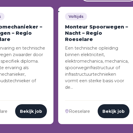
s
Voltijds
romechanieker –
Monteur Spoorwegen –
gen – Regio
Nacht – Regio
lare
Roeselare
ervaring en technische
Een technische opleiding
wegen zwaarder door
binnen elektriciteit,
specifiek diploma.
elektromechanica, mechanica,
e ervaring als
spoorweginfrastructuur of
mechanieker,
infrastructuurtechnieken
udstechnieker of
vormt een sterke basis voor
de…
lare
Bekijk job
Roeselare
Bekijk job