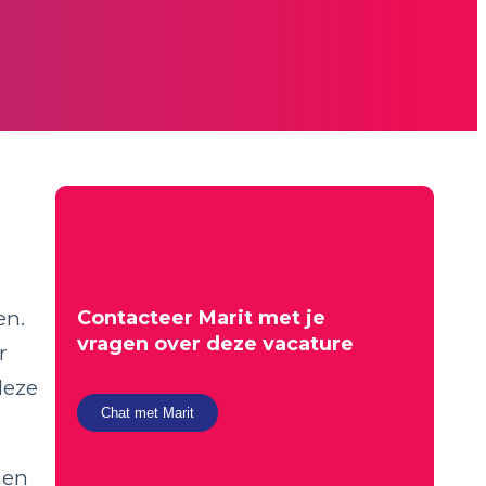
en.
Contacteer
Marit
met je
vragen over deze vacature
r
deze
Chat met Marit
men