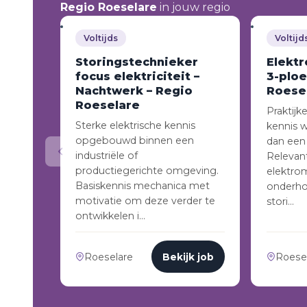
Regio Roeselare
in jouw regio
Voltijds
Voltijd
Storingstechnieker
Elekt
focus elektriciteit –
3-ploe
Nachtwerk – Regio
Roese
Roeselare
Praktijk
Sterke elektrische kennis
kennis 
opgebouwd binnen een
dan een 
industriële of
Relevant
productiegerichte omgeving.
elektro
Basiskennis mechanica met
onderho
motivatie om deze verder te
stori…
ontwikkelen i…
Roeselare
Bekijk job
Roese