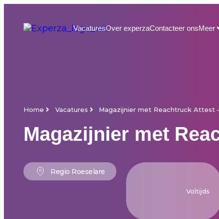
Vacatures
Over experza
Contacteer ons
Meer
Home
Vacatures
Magazijnier met Reachtruck Attest 
Magazijnier met Reac
Regio Roeselare
Voltijds