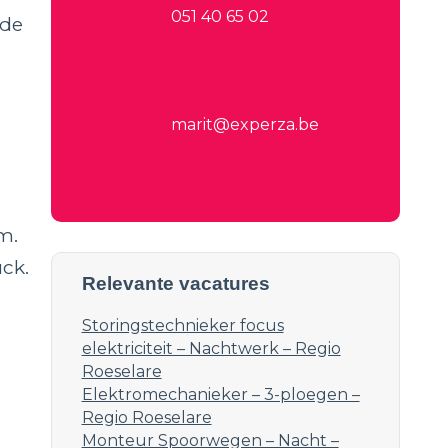
051 40 65 02
rde
marit@experza.be
m.
ck.
Relevante vacatures
Storingstechnieker focus
elektriciteit – Nachtwerk – Regio
Roeselare
Elektromechanieker – 3-ploegen –
Regio Roeselare
Monteur Spoorwegen – Nacht –