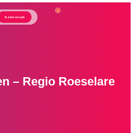
0
Ik zoek een job
en – Regio Roeselare