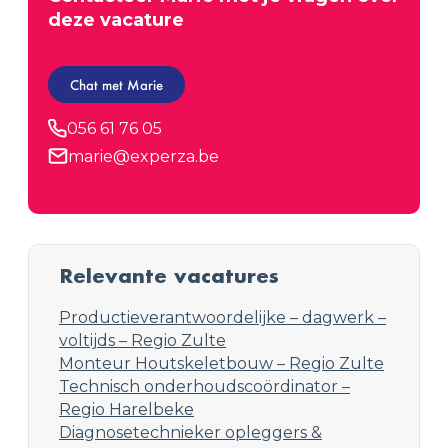
deze vacature
Chat met Marie
056 61 76 05
marie@experza.be
Relevante vacatures
Productieverantwoordelijke – dagwerk –
voltijds – Regio Zulte
Monteur Houtskeletbouw – Regio Zulte
Technisch onderhoudscoördinator –
Regio Harelbeke
Diagnosetechnieker opleggers &