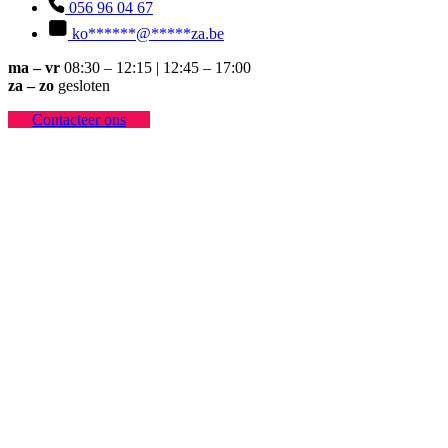
056 96 04 67
ko
******
@
*****
za.be
ma – vr
08:30 – 12:15 | 12:45 – 17:00
za – zo
gesloten
Contacteer ons