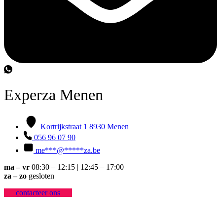
Experza Menen
Kortrijkstraat 1 8930 Menen
056 96 07 90
me
***
@
*****
za.be
ma – vr
08:30 – 12:15 | 12:45 – 17:00
za – zo
gesloten
contacteer ons