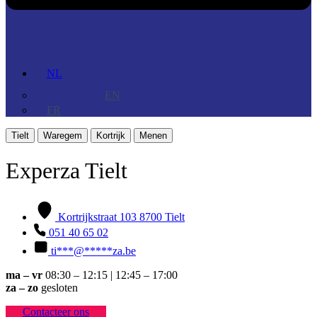
NL
EN
FR
Tielt
Waregem
Kortrijk
Menen
Experza Tielt
Kortrijkstraat 103 8700 Tielt
051 40 65 02
ti
***
@
*****
za.be
ma – vr
08:30 – 12:15 | 12:45 – 17:00
za – zo
gesloten
Contacteer ons