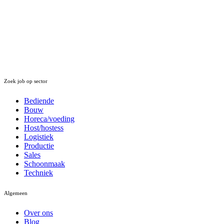
Zoek job op sector
Bediende
Bouw
Horeca/voeding
Host/hostess
Logistiek
Productie
Sales
Schoonmaak
Techniek
Algemeen
Over ons
Blog