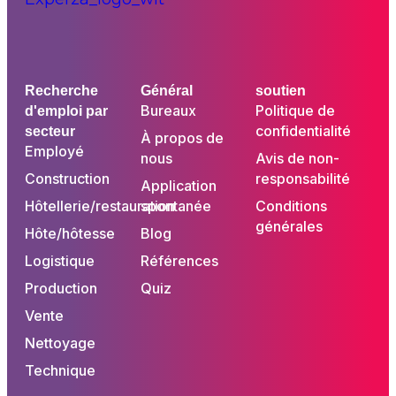
Recherche
Général
soutien
Bureaux
Politique de
d'emploi par
confidentialité
secteur
À propos de
Employé
nous
Avis de non-
Construction
responsabilité
Application
Hôtellerie/restauration
spontanée
Conditions
générales
Hôte/hôtesse
Blog
Logistique
Références
Production
Quiz
Vente
Nettoyage
Technique