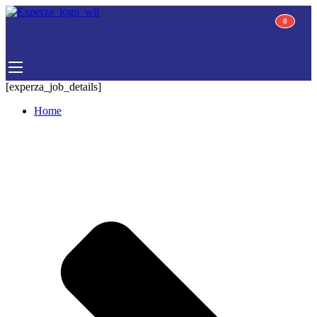
0
0
[experza_job_details]
Home