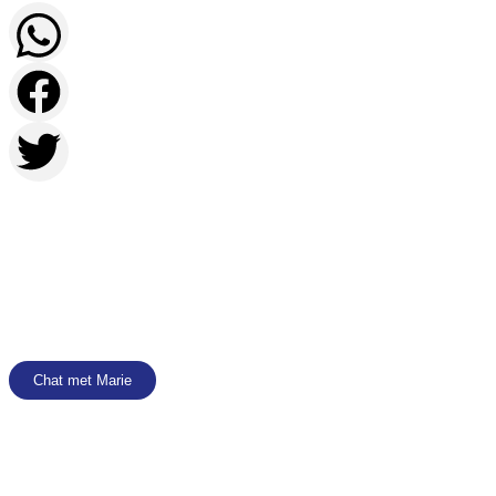
Contacteer
Marie
met je vragen over deze
vacature
Chat met Marie
056 61 76 05